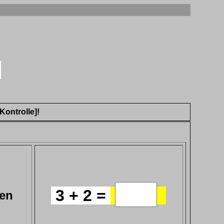
?
Kontrolle]!
3 + 2 =
ken