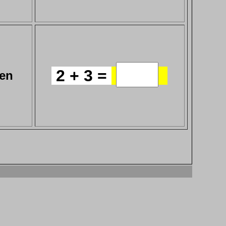
2 + 3 =
ken