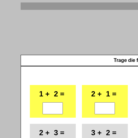
Trage die 
1 + 2 =
2 + 1 =
2 + 3 =
3 + 2 =