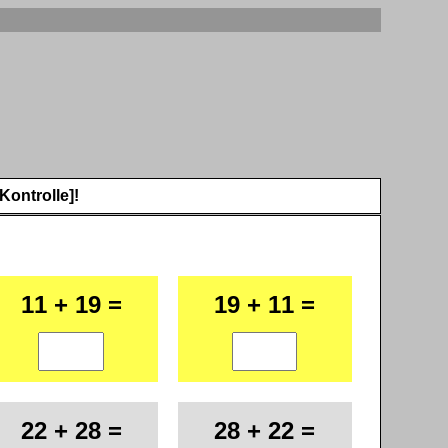
Kontrolle]!
11 + 19 =
19 + 11 =
22 + 28 =
28 + 22 =